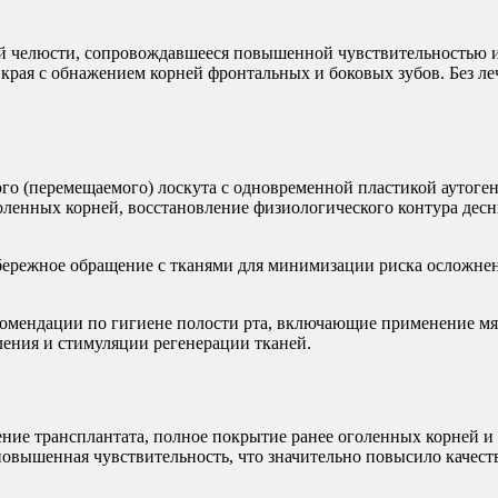
ней челюсти, сопровождавшееся повышенной чувствительностью
края с обнажением корней фронтальных и боковых зубов. Без ле
го (перемещаемого) лоскута с одновременной пластикой аутоген
оленных корней, восстановление физиологического контура дес
ережное обращение с тканями для минимизации риска осложнени
мендации по гигиене полости рта, включающие применение мяг
ления и стимуляции регенерации тканей.
ние трансплантата, полное покрытие ранее оголенных корней и
 повышенная чувствительность, что значительно повысило качес