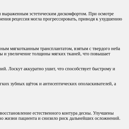
 и выраженным эстетическим дискомфортом. При осмотре
чения рецессия могла прогрессировать, приводя к ухудшению
ным мягкотканным трансплантатом, взятым с твердого неба
ны и увеличение толщины мягких тканей, что повышает
й. Лоскут аккуратно ушит, что способствует быстрому и
ких зубных щёток и антисептических ополаскивателей, а
 восстановление естественного контура десны. Улучшены
тво жизни пациента и снизило риск дальнейших осложнений.