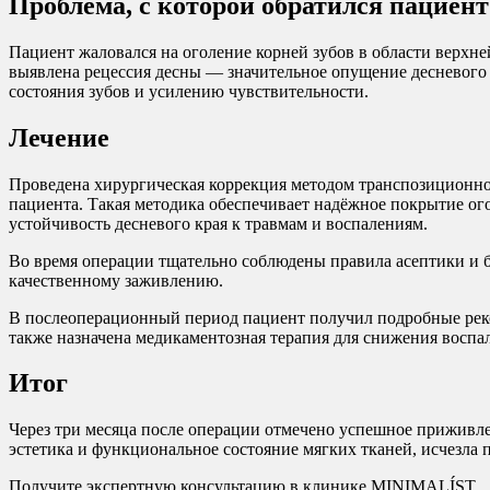
Проблема, с которой обратился пациент
Пациент жаловался на оголение корней зубов в области верх
выявлена рецессия десны — значительное опущение десневого 
состояния зубов и усилению чувствительности.
Лечение
Проведена хирургическая коррекция методом транспозиционно
пациента. Такая методика обеспечивает надёжное покрытие ог
устойчивость десневого края к травмам и воспалениям.
Во время операции тщательно соблюдены правила асептики и б
качественному заживлению.
В послеоперационный период пациент получил подробные реко
также назначена медикаментозная терапия для снижения воспа
Итог
Через три месяца после операции отмечено успешное приживле
эстетика и функциональное состояние мягких тканей, исчезла
Получите экспертную консультацию в клинике MINIMALÍST