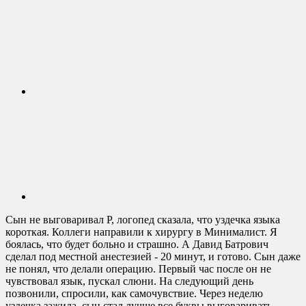
Сын не выговаривал Р, логопед сказала, что уздечка языка
короткая. Коллеги направили к хирургу в Минималист. Я
боялась, что будет больно и страшно. А Давид Батрович
сделал под местной анестезией - 20 минут, и готово. Сын даже
не понял, что делали операцию. Первый час после он не
чувствовал язык, пускал слюни. На следующий день
позвонили, спросили, как самочувствие. Через неделю
уздечка зажила, сын стал лучше все буквы выговаривать.