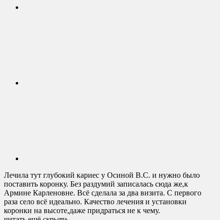
Лечила тут глубокий кариес у Осиной В.С. и нужно было
поставить коронку. Без раздумий записалась сюда же,к
Армине Карленовне. Всё сделала за два визита. С первого
раза село всё идеально. Качество лечения и установки
коронки на высоте,даже придраться не к чему.
читать ещё
cкрыть