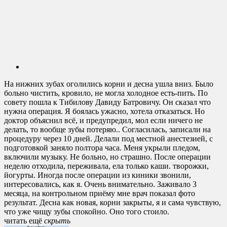
На нижних зубах оголились корни и десна ушла вниз. Было
больно чистить, кровило, не могла холодное есть-пить. По
совету пошла к Тибилову Давиду Батровичу. Он сказал что
нужна операция. Я боялась ужасно, хотела отказаться. Но
доктор объяснил всё, и предупредил, мол если ничего не
делать, то вообще зубы потеряю.. Согласилась, записали на
процедуру через 10 дней. Делали под местной анестезией, с
подготовкой заняло полтора часа. Меня укрыли пледом,
включили музыку. Не больно, но страшно. После операции
неделю отходила, переживала, ела только каши. творожки,
йогурты. Иногда после операции из киники звонили,
интересовались, как я. Очень внимательно. Заживало 3
месяца, на контрольном приёму мне врач показал фото
результат. Десна как новая, корни закрыты, я и сама чувствую,
что уже чищу зубы спокойно. Оно того стоило.
читать ещё
cкрыть