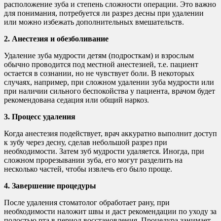
расположение зуба и степень сложности операции. Это важно
для понимания, потребуется ли разрез десны при удалении
или можно избежать дополнительных вмешательств.
2. Анестезия и обезболивание
Удаление зуба мудрости детям (подросткам) и взрослым
обычно проводится под местной анестезией, т.е. пациент
остается в сознании, но не чувствует боли. В некоторых
случаях, например, при сложном удалении зуба мудрости или
при наличии сильного беспокойства у пациента, врачом будет
рекомендована седация или общий наркоз.
3. Процесс удаления
Когда анестезия подействует, врач аккуратно выполнит доступ
к зубу через десну, сделав небольшой разрез при
необходимости. Затем зуб мудрости удаляется. Иногда, при
сложном прорезывании зуба, его могут разделить на
несколько частей, чтобы извлечь его было проще.
4. Завершение процедуры
После удаления стоматолог обработает рану, при
необходимости наложит швы и даст рекомендации по уходу за
полостью рта в период восстановления. Процедура занимает