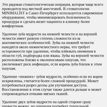
Это рядовая стоматологическая операция, которая чаще всего
проводится под местной анестезией. В стоматологии
MINIMALÍST в Санкт-Петербурге используется современное
оборудование, чтобы минимизировать болезненность
процедура и сделать визит пациента в клинику более
комфортным.
Удаление зуба мудрости на нижней челюсти и на верхней
челюсти имеет разную степень сложности из-за
анатомических особенностей. Зубы на нижней челюсти
находятся около нижнечелюстного нерва, что требует
осторожности при удалении, чтобы избежать онемения в
области губ, подбородка или языка. Зубы на верхней челюсти
расположены близко к околоносовым синусам, что
увеличивает риск инфекции, если корень зуба близок к этим
пазухам.
Удаление «нижних» зубов мудрости, особенно если их корни
искривлены, считается более сложной процедурой. Может
потребоваться разрез десны для улучшения доступа.
Восстановление в этом случае также длится дольше и может
сопровождаться отеками мягких тканей.
Удаление двух зубов мудрости на одной стороне сразу
провести можно, но операция потребует тщательной