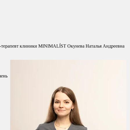
лог-терапевт клиники MINIMALÍST Окунева Наталья Андреевна
чень