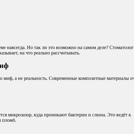
еме навсегда. Но так ли это возможно на самом деле? Стомато
азывает, на что реально рассчитывать.
миф
 миф, а не реальность. Современные композитные материалы о
ся микрозазор, куда проникают бактерии и слюна. Это ведёт к
 пломб.